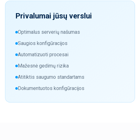
Privalumai jūsų verslui
Optimalus serverių našumas
Saugios konfigūracijos
Automatizuoti procesai
Mažesnė gedimų rizika
Atitiktis saugumo standartams
Dokumentuotos konfigūracijos