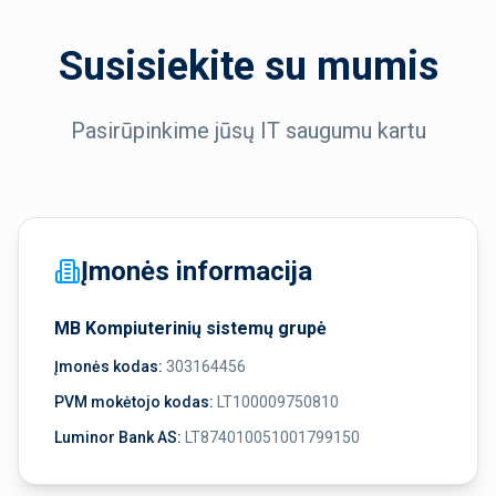
Susisiekite su mumis
Pasirūpinkime jūsų IT saugumu kartu
Įmonės informacija
MB Kompiuterinių sistemų grupė
Įmonės kodas:
303164456
PVM mokėtojo kodas:
LT100009750810
Luminor Bank AS:
LT874010051001799150