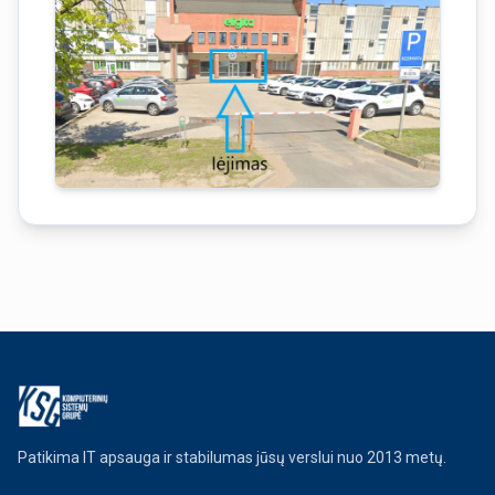
Patikima IT apsauga ir stabilumas jūsų verslui nuo 2013 metų.