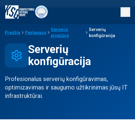
Serverio
Serverių
Pradžia
Paslaugos
priežiūra
konfigūracija
Serverių
konfigūracija
Profesionalus serverių konfigūravimas,
optimizavimas ir saugumo užtikrinimas jūsų IT
infrastruktūrai.