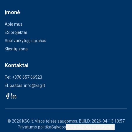
Įmonė
Apie mus
ES projektai
Subtvarkytojų sąrašas
Klientų zona
Kontaktai
Tel:
+370 657 66523
El. paštas:
info@ksg.lt
© 2026 KSG.lt. Visos teisės saugomos.
BUILD: 2026-04-13 10:57
Privatumo politika
Sąlygos
Keisti slapukų nustatymus