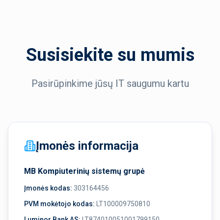
Susisiekite su mumis
Pasirūpinkime jūsų IT saugumu kartu
Įmonės informacija
MB Kompiuterinių sistemų grupė
Įmonės kodas:
303164456
PVM mokėtojo kodas:
LT100009750810
Luminor Bank AS:
LT874010051001799150