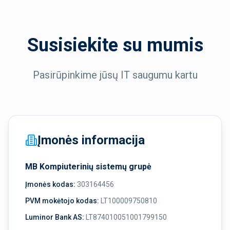
Susisiekite su mumis
Pasirūpinkime jūsų IT saugumu kartu
Įmonės informacija
MB Kompiuterinių sistemų grupė
Įmonės kodas:
303164456
PVM mokėtojo kodas:
LT100009750810
Luminor Bank AS:
LT874010051001799150