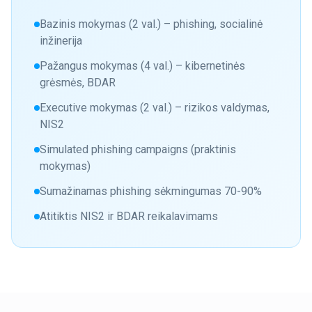
Bazinis mokymas (2 val.) – phishing, socialinė
inžinerija
Pažangus mokymas (4 val.) – kibernetinės
grėsmės, BDAR
Executive mokymas (2 val.) – rizikos valdymas,
NIS2
Simulated phishing campaigns (praktinis
mokymas)
Sumažinamas phishing sėkmingumas 70-90%
Atitiktis NIS2 ir BDAR reikalavimams