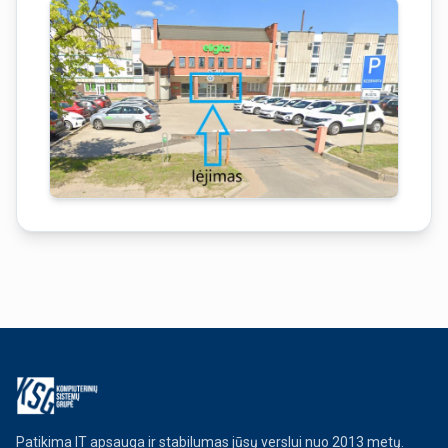
Patikima IT apsauga ir stabilumas jūsų verslui nuo 2013 metų.