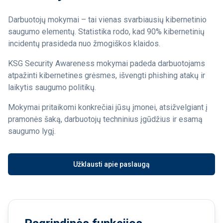
Darbuotojų mokymai – tai vienas svarbiausių kibernetinio
saugumo elementų. Statistika rodo, kad 90% kibernetinių
incidentų prasideda nuo žmogiškos klaidos.
KSG Security Awareness mokymai padeda darbuotojams
atpažinti kibernetines grėsmes, išvengti phishing atakų ir
laikytis saugumo politikų.
Mokymai pritaikomi konkrečiai jūsų įmonei, atsižvelgiant į
pramonės šaką, darbuotojų techninius įgūdžius ir esamą
saugumo lygį.
Užklausti apie paslaugą