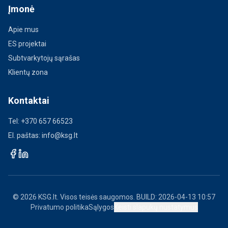
Įmonė
Apie mus
ES projektai
Subtvarkytojų sąrašas
Klientų zona
Kontaktai
Tel:
+370 657 66523
El. paštas:
info@ksg.lt
© 2026 KSG.lt. Visos teisės saugomos.
BUILD: 2026-04-13 10:57
Privatumo politika
Sąlygos
Keisti slapukų nustatymus