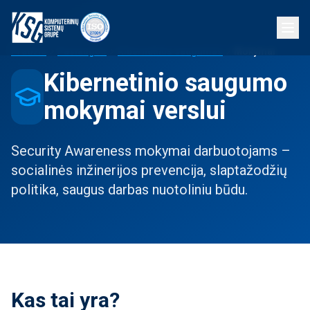
Pradžia
Paslaugos
Kibernetinis saugumas
Mokymai
Kibernetinio saugumo
mokymai verslui
Security Awareness mokymai darbuotojams –
socialinės inžinerijos prevencija, slaptažodžių
politika, saugus darbas nuotoliniu būdu.
Kas tai yra?