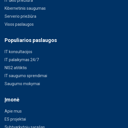
IT ūkio priežiūra
Kibernetinis saugumas
Serverio priežiūra
Visos paslaugos
Populiarios paslaugos
IT konsultacijos
IT palaikymas 24/7
NIS2 atitiktis
IT saugumo sprendimai
Saugumo mokymai
Įmonė
Apie mus
ES projektai
Subtvarkytojų sąrašas