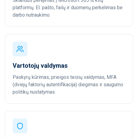
Sklandus perėjimas į Microsoft 365 iš kitų
platformų. El. pašto, failų ir duomenų perkėlimas be
darbo nutraukimo.
Vartotojų valdymas
Paskyrų kūrimas, prieigos teisių valdymas, MFA
(dviejų faktorių autentifikacija) diegimas ir saugumo
politikų nustatymas.