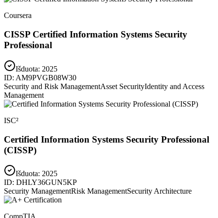
Coursera
CISSP Certified Information Systems Security
Professional
Išduota:
2025
ID:
AM9PVGB08W30
Security and Risk Management
Asset Security
Identity and Access
Management
ISC²
Certified Information Systems Security Professional
(CISSP)
Išduota:
2025
ID:
DHLY36GUN5KP
Security Management
Risk Management
Security Architecture
CompTIA