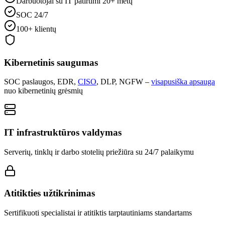
Darbuotojai su IT patirtimi 20+ metų
SOC 24/7
100+ klientų
Kibernetinis saugumas
SOC paslaugos, EDR,
CISO
, DLP, NGFW –
visapusiška apsauga
nuo kibernetinių grėsmių
IT infrastruktūros valdymas
Serverių, tinklų ir darbo stotelių priežiūra su 24/7 palaikymu
Atitikties užtikrinimas
Sertifikuoti specialistai ir atitiktis tarptautiniams standartams