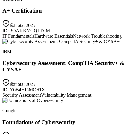
A+ Certification
Išduota:
2025
ID:
3OAKKYGQLDJM
IT Fundamentals
Hardware Essentials
Network Troubleshooting
IBM
Cybersecurity Assessment: CompTIA Security+ &
CYSA+
Išduota:
2025
ID:
Y6B4HI5MOS1X
Security Assessment
Vulnerability Management
Google
Foundations of Cybersecurity