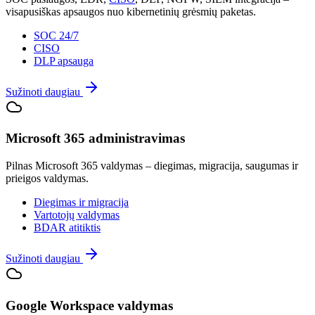
visapusiškas apsaugos nuo kibernetinių grėsmių paketas.
SOC 24/7
CISO
DLP apsauga
Sužinoti daugiau
Microsoft 365 administravimas
Pilnas Microsoft 365 valdymas – diegimas, migracija, saugumas ir
prieigos valdymas.
Diegimas ir migracija
Vartotojų valdymas
BDAR atitiktis
Sužinoti daugiau
Google Workspace valdymas