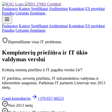
Paslaugos
Kainos
Sertifikatai
Atsiliepimai
Kontaktai
ES projektai
Pagalba
Grėsmių žemėlapis
Paslaugos
Kainos
Sertifikatai
Atsiliepimai
Kontaktai
ES projektai
Pagalba
Grėsmių žemėlapis
Išsprendžiame visas IT problemas
Kompiuterių priežiūra ir IT ūkio
valdymas verslui
Kritinių sistemų priežiūra ir IT pagalba verslui 24/7
IT priežiūra, serverių priežiūra, IT infrastruktūros valdymas ir
kibernetinis saugumas. Patikimas IT partneris Lietuvoje nuo 2013
metų.
Gauti konsultaciją
+370 657 66523
Nuo 2013 metų