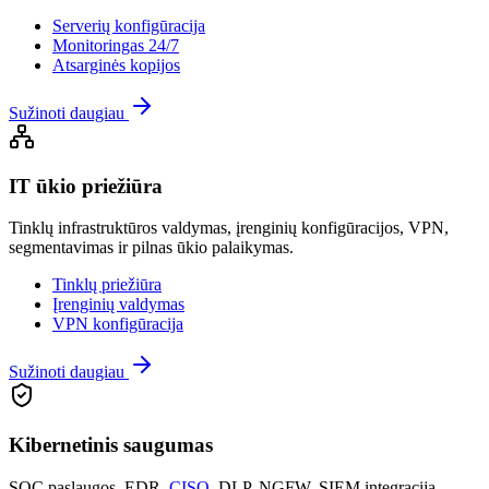
Serverių konfigūracija
Monitoringas 24/7
Atsarginės kopijos
Sužinoti daugiau
IT ūkio priežiūra
Tinklų infrastruktūros valdymas, įrenginių konfigūracijos, VPN,
segmentavimas ir pilnas ūkio palaikymas.
Tinklų priežiūra
Įrenginių valdymas
VPN konfigūracija
Sužinoti daugiau
Kibernetinis saugumas
SOC paslaugos, EDR,
CISO
, DLP, NGFW, SIEM integracija –