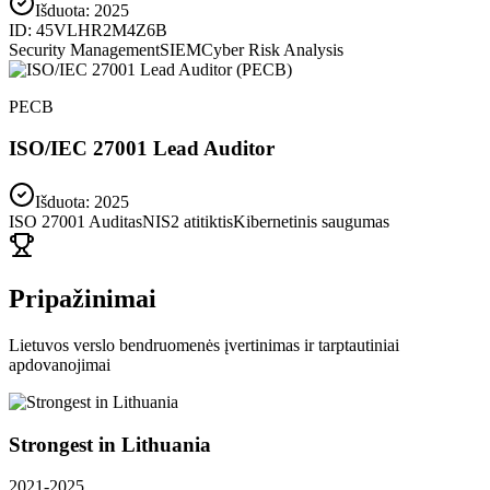
Išduota:
2025
ID:
45VLHR2M4Z6B
Security Management
SIEM
Cyber Risk Analysis
PECB
ISO/IEC 27001 Lead Auditor
Išduota: 2025
ISO 27001 Auditas
NIS2 atitiktis
Kibernetinis saugumas
Pripažinimai
Lietuvos verslo bendruomenės įvertinimas ir tarptautiniai
apdovanojimai
Strongest in Lithuania
2021-2025