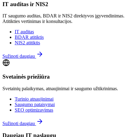
IT auditas ir NIS2
IT saugumo auditas, BDAR ir NIS2 direktyvos įgyvendinimas.
Atitikties vertinimas ir konsultacijos.
IT auditas
BDAR atitiktis
NIS2 atitiktis
Sužinoti daugiau
Svetainės priežiūra
Svetainių palaikymas, atnaujinimai ir saugumo užtikrinimas.
Turinio atnaujinimai
Saugumo pataisymai
SEO optimizavimas
Sužinoti daugiau
Daugiau IT paslaugų