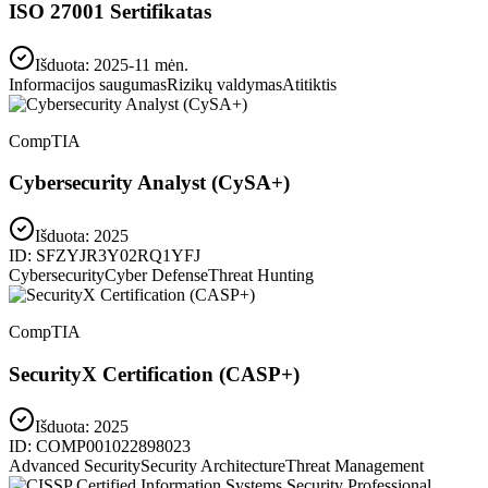
ISO 27001 Sertifikatas
Išduota: 2025-11 mėn.
Informacijos saugumas
Rizikų valdymas
Atitiktis
CompTIA
Cybersecurity Analyst (CySA+)
Išduota:
2025
ID:
SFZYJR3Y02RQ1YFJ
Cybersecurity
Cyber Defense
Threat Hunting
CompTIA
SecurityX Certification (CASP+)
Išduota:
2025
ID:
COMP001022898023
Advanced Security
Security Architecture
Threat Management