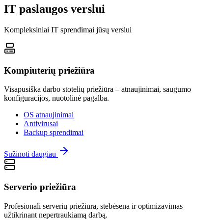
IT paslaugos verslui
Kompleksiniai IT sprendimai jūsų verslui
Kompiuterių priežiūra
Visapusiška darbo stotelių priežiūra – atnaujinimai, saugumo
konfigūracijos, nuotolinė pagalba.
OS atnaujinimai
Antivirusai
Backup sprendimai
Sužinoti daugiau
Serverio priežiūra
Profesionali serverių priežiūra, stebėsena ir optimizavimas
užtikrinant nepertraukiamą darbą.