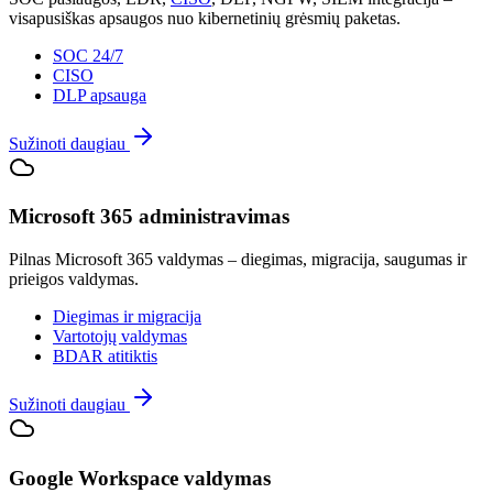
visapusiškas apsaugos nuo kibernetinių grėsmių paketas.
SOC 24/7
CISO
DLP apsauga
Sužinoti daugiau
Microsoft 365 administravimas
Pilnas Microsoft 365 valdymas – diegimas, migracija, saugumas ir
prieigos valdymas.
Diegimas ir migracija
Vartotojų valdymas
BDAR atitiktis
Sužinoti daugiau
Google Workspace valdymas