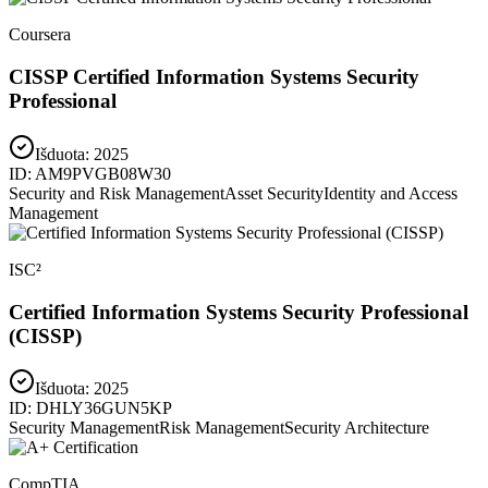
Coursera
CISSP Certified Information Systems Security
Professional
Išduota:
2025
ID:
AM9PVGB08W30
Security and Risk Management
Asset Security
Identity and Access
Management
ISC²
Certified Information Systems Security Professional
(CISSP)
Išduota:
2025
ID:
DHLY36GUN5KP
Security Management
Risk Management
Security Architecture
CompTIA