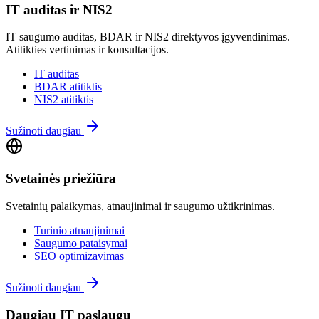
IT auditas ir NIS2
IT saugumo auditas, BDAR ir NIS2 direktyvos įgyvendinimas.
Atitikties vertinimas ir konsultacijos.
IT auditas
BDAR atitiktis
NIS2 atitiktis
Sužinoti daugiau
Svetainės priežiūra
Svetainių palaikymas, atnaujinimai ir saugumo užtikrinimas.
Turinio atnaujinimai
Saugumo pataisymai
SEO optimizavimas
Sužinoti daugiau
Daugiau IT paslaugų