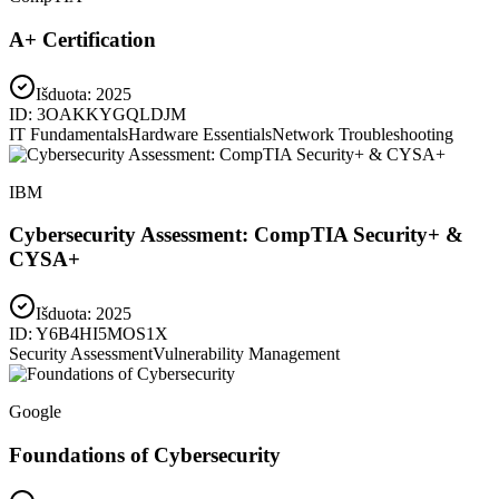
A+ Certification
Išduota:
2025
ID:
3OAKKYGQLDJM
IT Fundamentals
Hardware Essentials
Network Troubleshooting
IBM
Cybersecurity Assessment: CompTIA Security+ &
CYSA+
Išduota:
2025
ID:
Y6B4HI5MOS1X
Security Assessment
Vulnerability Management
Google
Foundations of Cybersecurity