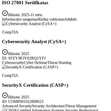
ISO 27001 Sertifikatas
Išduota: 2025-11 mėn.
Informacijos saugumas
Rizikų valdymas
Atitiktis
CompTIA
Cybersecurity Analyst (CySA+)
Išduota:
2025
ID:
SFZYJR3Y02RQ1YFJ
Cybersecurity
Cyber Defense
Threat Hunting
CompTIA
SecurityX Certification (CASP+)
Išduota:
2025
ID:
COMP001022898023
Advanced Security
Security Architecture
Threat Management