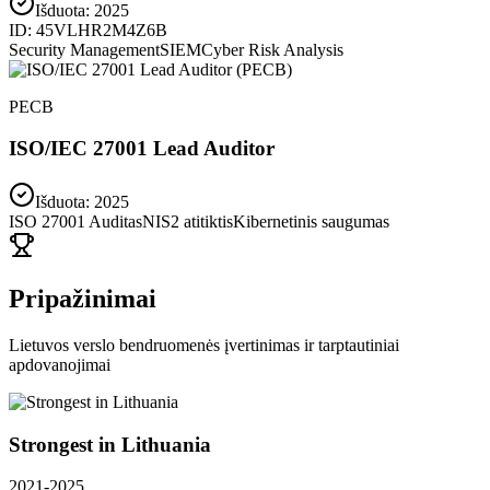
Išduota:
2025
ID:
45VLHR2M4Z6B
Security Management
SIEM
Cyber Risk Analysis
PECB
ISO/IEC 27001 Lead Auditor
Išduota: 2025
ISO 27001 Auditas
NIS2 atitiktis
Kibernetinis saugumas
Pripažinimai
Lietuvos verslo bendruomenės įvertinimas ir tarptautiniai
apdovanojimai
Strongest in Lithuania
2021-2025