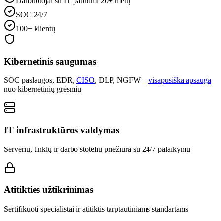
Darbuotojai su IT patirtimi 20+ metų
SOC 24/7
100+ klientų
Kibernetinis saugumas
SOC paslaugos, EDR,
CISO
, DLP, NGFW –
visapusiška apsauga
nuo kibernetinių grėsmių
IT infrastruktūros valdymas
Serverių, tinklų ir darbo stotelių priežiūra su 24/7 palaikymu
Atitikties užtikrinimas
Sertifikuoti specialistai ir atitiktis tarptautiniams standartams