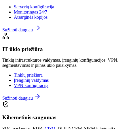
Serverių konfigūracija
Monitoringas 24/7
Atsarginės kopijos
Sužinoti daugiau
IT ūkio priežiūra
Tinklų infrastruktūros valdymas, įrenginių konfigūracijos, VPN,
segmentavimas ir pilnas ūkio palaikymas.
Tinklų priežiūra
Įrenginių valdymas
VPN konfigūracija
Sužinoti daugiau
Kibernetinis saugumas
SOC paslaugos, EDR,
CISO
, DLP, NGFW, SIEM integracija –