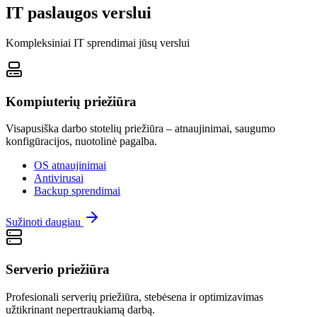
IT paslaugos verslui
Kompleksiniai IT sprendimai jūsų verslui
Kompiuterių priežiūra
Visapusiška darbo stotelių priežiūra – atnaujinimai, saugumo
konfigūracijos, nuotolinė pagalba.
OS atnaujinimai
Antivirusai
Backup sprendimai
Sužinoti daugiau
Serverio priežiūra
Profesionali serverių priežiūra, stebėsena ir optimizavimas
užtikrinant nepertraukiamą darbą.