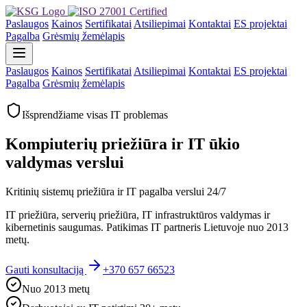
Paslaugos
Kainos
Sertifikatai
Atsiliepimai
Kontaktai
ES projektai
Pagalba
Grėsmių žemėlapis
Paslaugos
Kainos
Sertifikatai
Atsiliepimai
Kontaktai
ES projektai
Pagalba
Grėsmių žemėlapis
Išsprendžiame visas IT problemas
Kompiuterių priežiūra ir IT ūkio
valdymas verslui
Kritinių sistemų priežiūra ir IT pagalba verslui 24/7
IT priežiūra, serverių priežiūra, IT infrastruktūros valdymas ir
kibernetinis saugumas. Patikimas IT partneris Lietuvoje nuo 2013
metų.
Gauti konsultaciją
+370 657 66523
Nuo 2013 metų