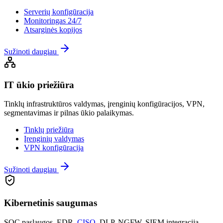
Serverių konfigūracija
Monitoringas 24/7
Atsarginės kopijos
Sužinoti daugiau
IT ūkio priežiūra
Tinklų infrastruktūros valdymas, įrenginių konfigūracijos, VPN,
segmentavimas ir pilnas ūkio palaikymas.
Tinklų priežiūra
Įrenginių valdymas
VPN konfigūracija
Sužinoti daugiau
Kibernetinis saugumas
SOC paslaugos, EDR,
CISO
, DLP, NGFW, SIEM integracija –