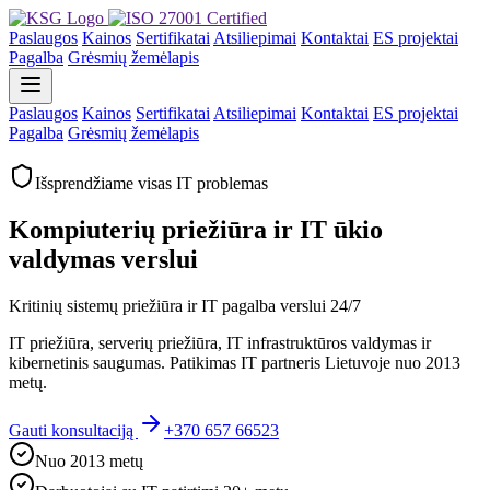
Paslaugos
Kainos
Sertifikatai
Atsiliepimai
Kontaktai
ES projektai
Pagalba
Grėsmių žemėlapis
Paslaugos
Kainos
Sertifikatai
Atsiliepimai
Kontaktai
ES projektai
Pagalba
Grėsmių žemėlapis
Išsprendžiame visas IT problemas
Kompiuterių priežiūra ir IT ūkio
valdymas verslui
Kritinių sistemų priežiūra ir IT pagalba verslui 24/7
IT priežiūra, serverių priežiūra, IT infrastruktūros valdymas ir
kibernetinis saugumas. Patikimas IT partneris Lietuvoje nuo 2013
metų.
Gauti konsultaciją
+370 657 66523
Nuo 2013 metų