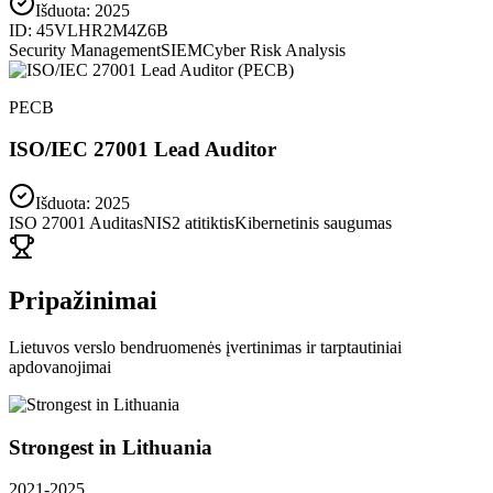
Išduota:
2025
ID:
45VLHR2M4Z6B
Security Management
SIEM
Cyber Risk Analysis
PECB
ISO/IEC 27001 Lead Auditor
Išduota: 2025
ISO 27001 Auditas
NIS2 atitiktis
Kibernetinis saugumas
Pripažinimai
Lietuvos verslo bendruomenės įvertinimas ir tarptautiniai
apdovanojimai
Strongest in Lithuania
2021-2025