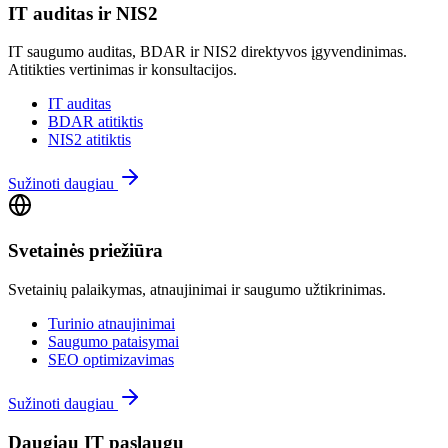
IT auditas ir NIS2
IT saugumo auditas, BDAR ir NIS2 direktyvos įgyvendinimas.
Atitikties vertinimas ir konsultacijos.
IT auditas
BDAR atitiktis
NIS2 atitiktis
Sužinoti daugiau
Svetainės priežiūra
Svetainių palaikymas, atnaujinimai ir saugumo užtikrinimas.
Turinio atnaujinimai
Saugumo pataisymai
SEO optimizavimas
Sužinoti daugiau
Daugiau IT paslaugų