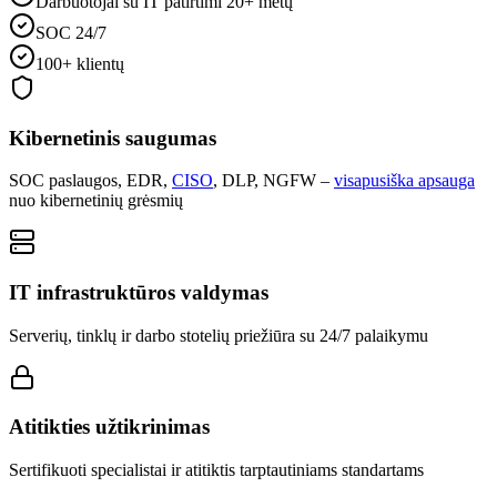
Darbuotojai su IT patirtimi 20+ metų
SOC 24/7
100+ klientų
Kibernetinis saugumas
SOC paslaugos, EDR,
CISO
, DLP, NGFW –
visapusiška apsauga
nuo kibernetinių grėsmių
IT infrastruktūros valdymas
Serverių, tinklų ir darbo stotelių priežiūra su 24/7 palaikymu
Atitikties užtikrinimas
Sertifikuoti specialistai ir atitiktis tarptautiniams standartams