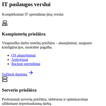
IT paslaugos verslui
Kompleksiniai IT sprendimai jūsų verslui
Kompiuterių priežiūra
Visapusiška darbo stotelių priežiūra – atnaujinimai, saugumo
konfigūracijos, nuotolinė pagalba.
OS atnaujinimai
Antivirusai
Backup sprendimai
Sužinoti daugiau
Serverio priežiūra
Profesionali serverių priežiūra, stebėsena ir optimizavimas
užtikrinant nepertraukiamą darbą.