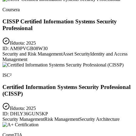
Coursera
CISSP Certified Information Systems Security
Professional
Išduota:
2025
ID:
AM9PVGB08W30
Security and Risk Management
Asset Security
Identity and Access
Management
ISC²
Certified Information Systems Security Professional
(CISSP)
Išduota:
2025
ID:
DHLY36GUN5KP
Security Management
Risk Management
Security Architecture
CompTIA