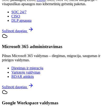
visapusiškas apsaugos nuo kibernetinių grėsmių paketas.
SOC 24/7
CISO
DLP apsauga
Sužinoti daugiau
Microsoft 365 administravimas
Pilnas Microsoft 365 valdymas – diegimas, migracija, saugumas ir
prieigos valdymas.
Diegimas ir migracija
Vartotojų valdymas
BDAR atitiktis
Sužinoti daugiau
Google Workspace valdymas