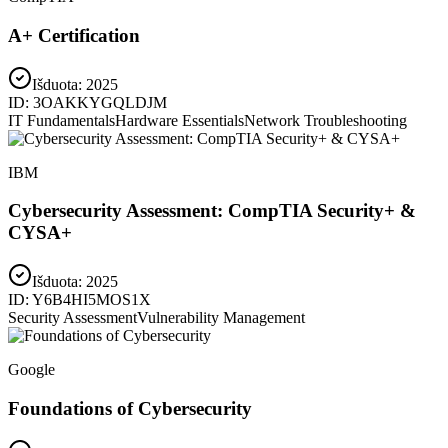
A+ Certification
Išduota:
2025
ID:
3OAKKYGQLDJM
IT Fundamentals
Hardware Essentials
Network Troubleshooting
IBM
Cybersecurity Assessment: CompTIA Security+ &
CYSA+
Išduota:
2025
ID:
Y6B4HI5MOS1X
Security Assessment
Vulnerability Management
Google
Foundations of Cybersecurity