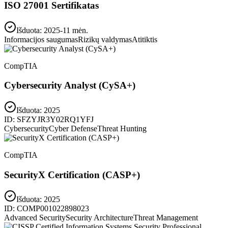
ISO 27001 Sertifikatas
Išduota: 2025-11 mėn.
Informacijos saugumas
Rizikų valdymas
Atitiktis
CompTIA
Cybersecurity Analyst (CySA+)
Išduota:
2025
ID:
SFZYJR3Y02RQ1YFJ
Cybersecurity
Cyber Defense
Threat Hunting
CompTIA
SecurityX Certification (CASP+)
Išduota:
2025
ID:
COMP001022898023
Advanced Security
Security Architecture
Threat Management